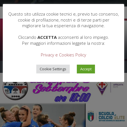
Questo sito utilizza cookie tecnici e, previo tuo consenso,
cookie di profilazione, nostri e di terze parti per
migliorare la tua esperienza di navigazione.
Cliccando
ACCETTA
acconsenti al loro impiego.
Per maggiori informazioni leggete la nostra:
29/09/2021
INAUGURAZIONE CAMPO SINTETICO “FRANCESCO
Privacy e Cookies Policy
RENZETTI”
Cookie Settings
Accept