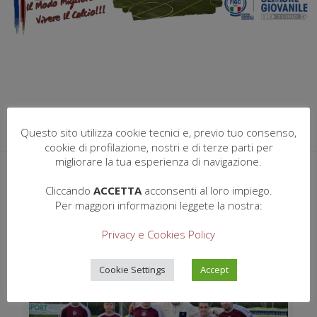
Questo sito utilizza cookie tecnici e, previo tuo consenso,
cookie di profilazione, nostri e di terze parti per
migliorare la tua esperienza di navigazione.
Categories
Tags
Authors
Show all
Cliccando
ACCETTA
acconsenti al loro impiego.
Per maggiori informazioni leggete la nostra:
Privacy e Cookies Policy
Cookie Settings
Accept